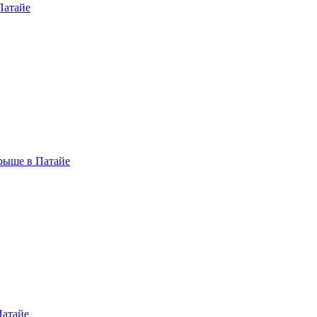
Патайе
рыше в Патайе
Патайе