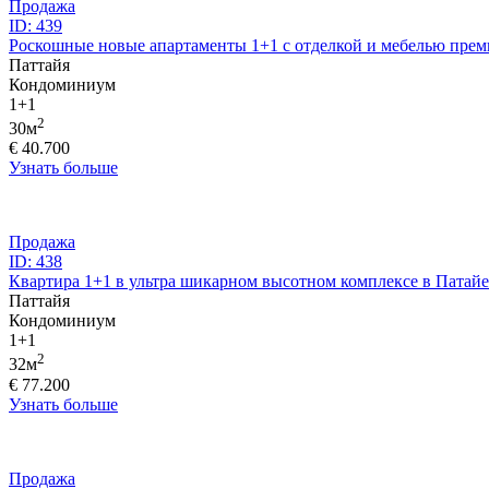
Продажа
ID: 439
Роскошные новые апартаменты 1+1 с отделкой и мебелью прем
Паттайя
Кондоминиум
1+1
2
30м
€ 40.700
Узнать больше
Продажа
ID: 438
Квартира 1+1 в ультра шикарном высотном комплексе в Патайе
Паттайя
Кондоминиум
1+1
2
32м
€ 77.200
Узнать больше
Продажа