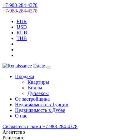
+7-988-284-4378
+7-988-284-4378
EUR
USD
RUB
THB
|
Продажа
Квартиры
Виллы
Дублексы
От застройщика
Недвижимость в Турции
Недвижимость в Дубае
О нас
Свяжитесь с нами
+7-988-284-4378
Агентство
Ренессанс