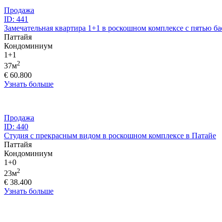
Продажа
ID: 441
Замечательная квартира 1+1 в роскошном комплексе с пятью б
Паттайя
Кондоминиум
1+1
2
37м
€ 60.800
Узнать больше
Продажа
ID: 440
Студия с прекрасным видом в роскошном комплексе в Патайе
Паттайя
Кондоминиум
1+0
2
23м
€ 38.400
Узнать больше